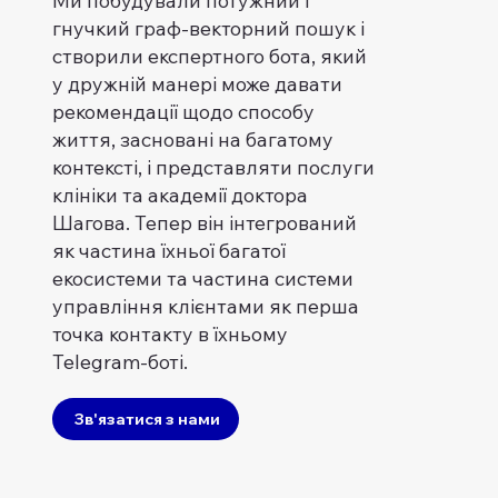
Ми побудували потужний і
гнучкий граф-векторний пошук і
створили експертного бота, який
у дружній манері може давати
рекомендації щодо способу
життя, засновані на багатому
контексті, і представляти послуги
клініки та академії доктора
Шагова. Тепер він інтегрований
як частина їхньої багатої
екосистеми та частина системи
управління клієнтами як перша
точка контакту в їхньому
Telegram-боті.
Зв'язатися з нами