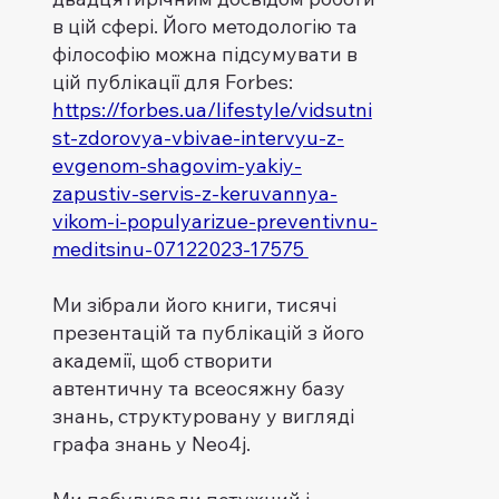
в цій сфері. Його методологію та
філософію можна підсумувати в
цій публікації для Forbes:
https://forbes.ua/lifestyle/vidsutni
st-zdorovya-vbivae-intervyu-z-
evgenom-shagovim-yakiy-
zapustiv-servis-z-keruvannya-
vikom-i-populyarizue-preventivnu-
meditsinu-07122023-17575
Ми зібрали його книги, тисячі
презентацій та публікацій з його
академії, щоб створити
автентичну та всеосяжну базу
знань, структуровану у вигляді
графа знань у Neo4j.