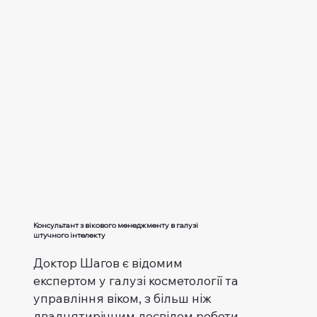
Консультант з вікового менеджменту в галузі
штучного інтелекту
Доктор Шагов є відомим
експертом у галузі косметології та
управління віком, з більш ніж
двадцятирічним досвідом роботи